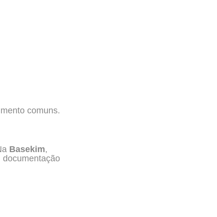
cimento comuns.
 Na
Basekim
,
s, documentação