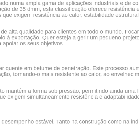
zado numa ampla gama de aplicações industriais e de c
ão de 35 dmm, esta classificação oferece resistência e 
e exigem resistência ao calor, estabilidade estrutural 
de alta qualidade para clientes em todo o mundo. Foca
oio à exportação. Quer esteja a gerir um pequeno projet
apoiar os seus objetivos.
 ar quente em betume de penetração. Este processo au
ação, tornando-o mais resistente ao calor, ao envelheci
uto mantém a forma sob pressão, permitindo ainda uma fl
s que exigem simultaneamente resistência e adaptabilidad
 desempenho estável. Tanto na construção como na indú