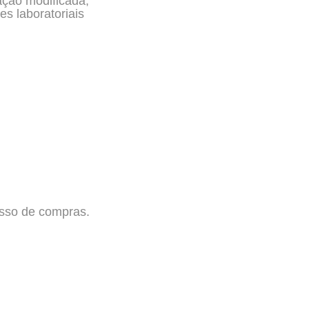
ação modificada,
s laboratoriais
esso de compras.