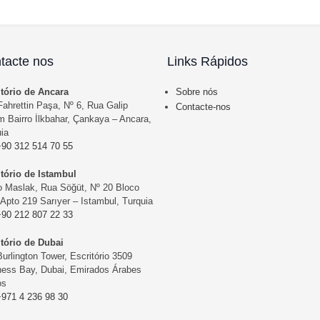
tacte nos
Links Rápidos
itório de Ancara
Sobre nós
ahrettin Paşa, Nº 6, Rua Galip
Contacte-nos
 Bairro İlkbahar, Çankaya – Ancara,
ia
+90 312 514 70 55
itório de Istambul
o Maslak, Rua Söğüt, Nº 20 Bloco
Apto 219 Sarıyer – Istambul, Turquia
+90 212 807 22 33
itório de Dubai
urlington Tower, Escritório 3509
ness Bay, Dubai, Emirados Árabes
os
+971 4 236 98 30