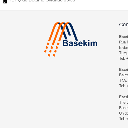
Con
Escr
Rua F
Erdem
Turqu
Tel:
Escr
Bairr
T4A, 
Tel:
Escr
The B
Busi
Unid
Tel: