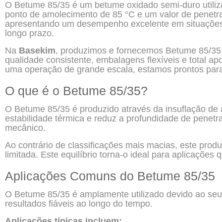
O Betume 85/35 é um betume oxidado semi-duro utili
ponto de amolecimento de 85 °C e um valor de penetraç
apresentando um desempenho excelente em situações qu
longo prazo.
Na
Basekim
, produzimos e fornecemos Betume 85/35 
qualidade consistente, embalagens flexíveis e total ap
uma operação de grande escala, estamos prontos para 
O que é o Betume 85/35?
O Betume 85/35 é produzido através da insuflação de
estabilidade térmica e reduz a profundidade de penetr
mecânico.
Ao contrário de classificações mais macias, este prod
limitada. Este equilíbrio torna-o ideal para aplicaçõe
Aplicações Comuns do Betume 85/35
O Betume 85/35 é amplamente utilizado devido ao seu
resultados fiáveis ao longo do tempo.
Aplicações típicas incluem: