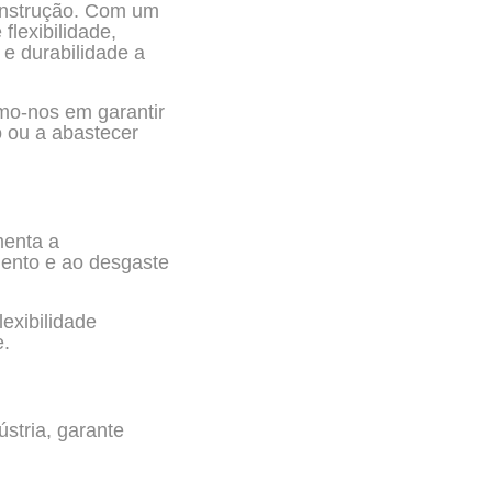
onstrução. Com um
flexibilidade,
e durabilidade a
mo-nos em garantir
o ou a abastecer
menta a
mento e ao desgaste
exibilidade
e.
stria, garante