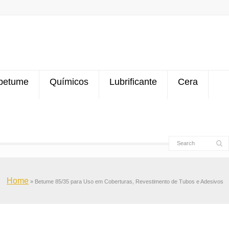
betume
Químicos
Lubrificante
Cera
Home
»
Betume 85/35 para Uso em Coberturas, Revestimento de Tubos e Adesivos