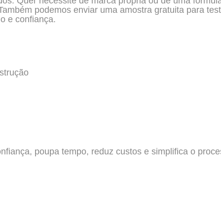
dos. Quer necessite de marca própria ou de uma formul
Também podemos enviar uma amostra gratuita para teste
o e confiança.
strução
confiança, poupa tempo, reduz custos e simplifica o proc