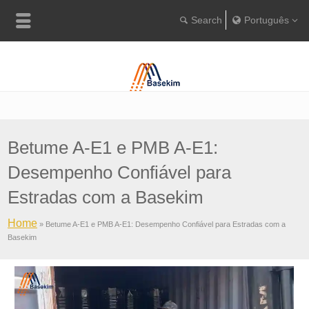
Português
English
Português
Türkçe
Betume A-E1 e PMB A-E1:
Desempenho Confiável para
Estradas com a Basekim
Home
»
Betume A-E1 e PMB A-E1: Desempenho Confiável para Estradas com a
Basekim