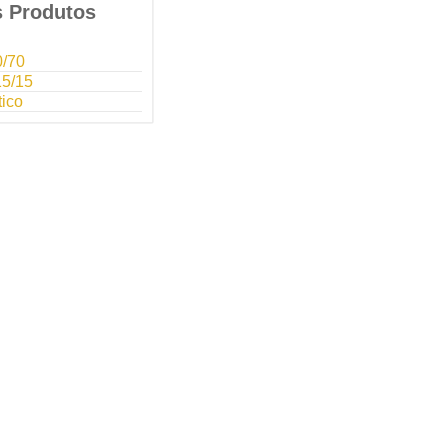
s Produtos
0/70
15/15
tico