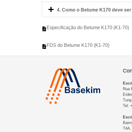
4. Como o Betume K170 deve se
Especificação do Betume K170 (K1-70)
FDS do Betume K170 (K1-70)
Con
Escr
Rua F
Erdem
Turqu
Tel:
Escr
Bairr
T4A, 