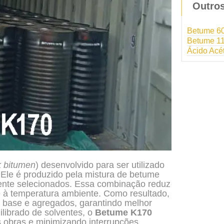
Outro
Betume 6
Betume 1
Ácido Acé
k bitumen
) desenvolvido para ser utilizado
 Ele é produzido pela mistura de betume
ente selecionados. Essa combinação reduz
te à temperatura ambiente. Como resultado,
 base e agregados, garantindo melhor
ilibrado de solventes, o
Betume K170
 obras e minimizando interrupções.