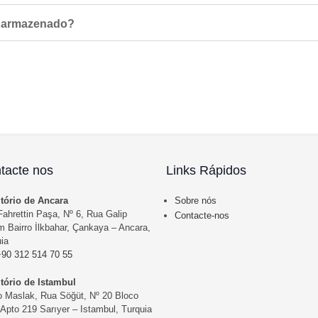
r armazenado?
tacte nos
Links Rápidos
itório de Ancara
Sobre nós
ahrettin Paşa, Nº 6, Rua Galip
Contacte-nos
 Bairro İlkbahar, Çankaya – Ancara,
ia
+90 312 514 70 55
itório de Istambul
o Maslak, Rua Söğüt, Nº 20 Bloco
Apto 219 Sarıyer – Istambul, Turquia