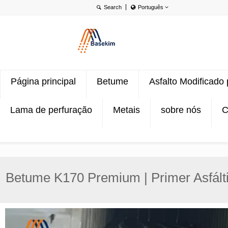
Português
English
Português
Türkçe
Página principal
Betume
Asfalto Modificado
Lama de perfuração
Metais
sobre nós
C
Betume K170 Premium | Primer Asfált