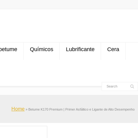
betume
Químicos
Lubrificante
Cera
Home
»
Betume K170 Premium | Primer Asfáltico e Ligante de Alto Desempenho