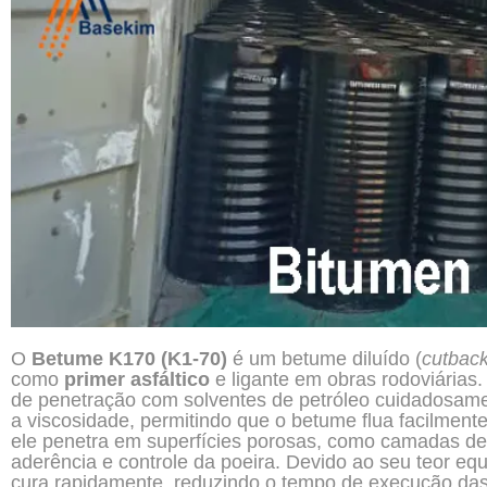
O
Betume K170 (K1-70)
é um betume diluído (
cutbac
como
primer asfáltico
e ligante em obras rodoviárias.
de penetração com solventes de petróleo cuidadosam
a viscosidade, permitindo que o betume flua facilmen
ele penetra em superfícies porosas, como camadas de
aderência e controle da poeira. Devido ao seu teor equ
cura rapidamente, reduzindo o tempo de execução das