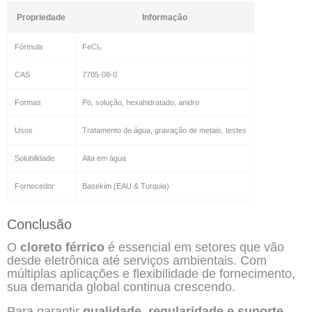
Propriedade
Informação
Fórmula
FeCl₃
CAS
7705-08-0
Formas
Pó, solução, hexahidratado, anidro
Usos
Tratamento de água, gravação de metais, testes
Solubilidade
Alta em água
Fornecedor
Basekim (EAU & Turquia)
Conclusão
O
cloreto férrico
é essencial em setores que vão
desde eletrônica até serviços ambientais. Com
múltiplas aplicações e flexibilidade de fornecimento,
sua demanda global continua crescendo.
Para garantir
qualidade, regularidade e suporte