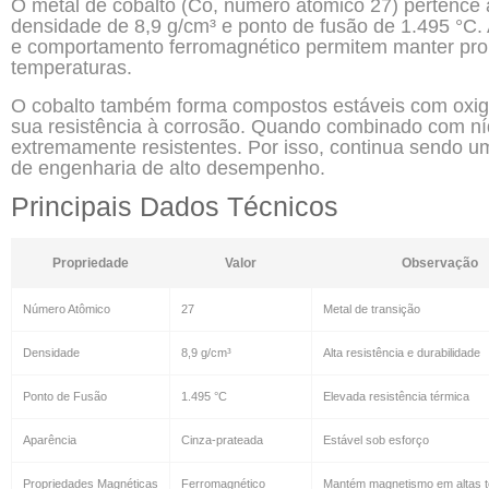
O metal de cobalto (Co, número atômico 27) pertence 
densidade de 8,9 g/cm³ e ponto de fusão de 1.495 °C.
e comportamento ferromagnético permitem manter pr
temperaturas.
O cobalto também forma compostos estáveis com oxigên
sua resistência à corrosão. Quando combinado com níq
extremamente resistentes. Por isso, continua sendo um
de engenharia de alto desempenho.
Principais Dados Técnicos
Propriedade
Valor
Observação
Número Atômico
27
Metal de transição
Densidade
8,9 g/cm³
Alta resistência e durabilidade
Ponto de Fusão
1.495 °C
Elevada resistência térmica
Aparência
Cinza-prateada
Estável sob esforço
Propriedades Magnéticas
Ferromagnético
Mantém magnetismo em altas 