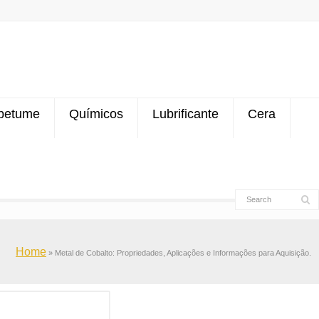
betume
Químicos
Lubrificante
Cera
Home
»
Metal de Cobalto: Propriedades, Aplicações e Informações para Aquisição.