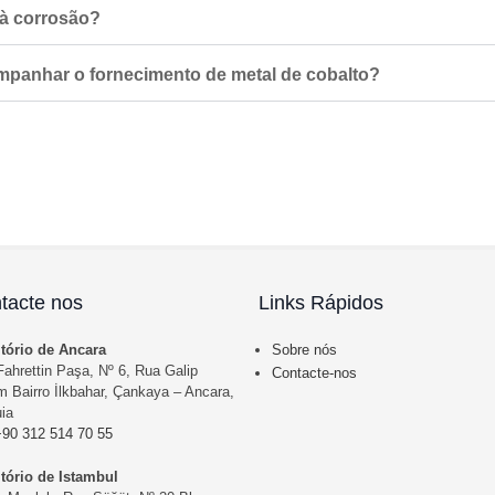
e à corrosão?
panhar o fornecimento de metal de cobalto?
tacte nos
Links Rápidos
itório de Ancara
Sobre nós
ahrettin Paşa, Nº 6, Rua Galip
Contacte-nos
 Bairro İlkbahar, Çankaya – Ancara,
ia
+90 312 514 70 55
itório de Istambul