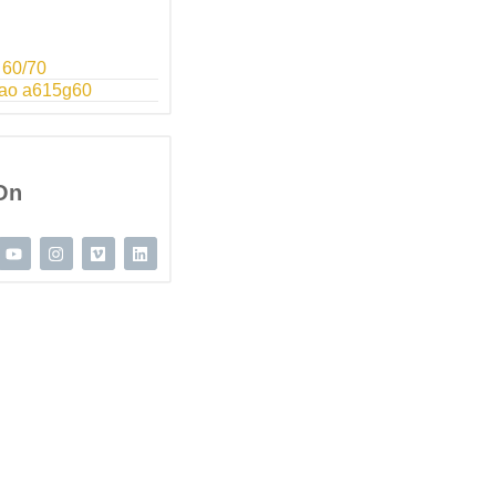
 60/70
hao a615g60
On