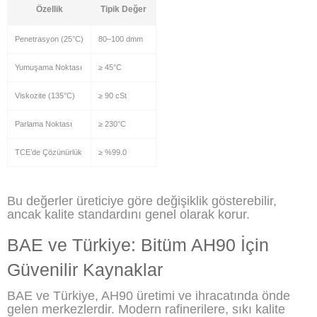
Özellik
Tipik Değer
Penetrasyon (25°C)
80–100 dmm
Yumuşama Noktası
≥ 45°C
Viskozite (135°C)
≥ 90 cSt
Parlama Noktası
≥ 230°C
TCE’de Çözünürlük
≥ %99.0
Bu değerler üreticiye göre değişiklik gösterebilir,
ancak kalite standardını genel olarak korur.
BAE ve Türkiye: Bitüm AH90 İçin
Güvenilir Kaynaklar
BAE ve Türkiye, AH90 üretimi ve ihracatında önde
gelen merkezlerdir. Modern rafinerilere, sıkı kalite