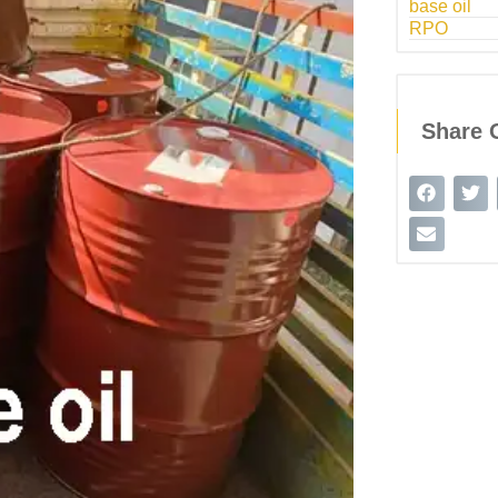
base oil
RPO
Share 