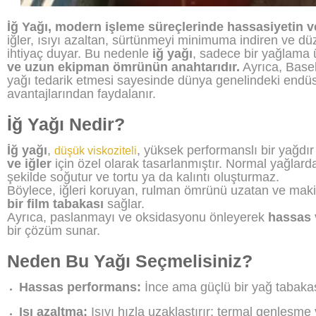
İğ Yağı, modern işleme süreçlerinde hassasiyetin v
iğler, ısıyı azaltan, sürtünmeyi minimuma indiren ve d
ihtiyaç duyar. Bu nedenle
iğ yağı
, sadece bir yağlama 
ve uzun ekipman ömrünün anahtarıdır.
Ayrıca, Base
yağı tedarik etmesi sayesinde dünya genelindeki endüs
avantajlarından faydalanır.
İğ Yağı Nedir?
İğ yağı
,
, yüksek performanslı bir yağdı
düşük viskoziteli
ve iğler
için özel olarak tasarlanmıştır. Normal yağlardan
şekilde soğutur ve tortu ya da kalıntı oluşturmaz.
Böylece, iğleri koruyan, rulman ömrünü uzatan ve maki
bir film tabakası
sağlar.
Ayrıca, paslanmayı ve oksidasyonu önleyerek
hassas 
bir çözüm sunar.
Neden Bu Yağı Seçmelisiniz?
Hassas performans:
İnce ama güçlü bir yağ tabakas
Isı azaltma:
Isıyı hızla uzaklaştırır; termal genleşme 