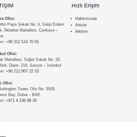
TIŞIM
Hızlı Erişim
a Ofisi:
Hakkımızda
ttin Paşa Sokak No: 6, Galip Erdem
Article
, İlkbahar Mahallesi, Çankaya –
iletisim
ra
fon:
+90 312 514 70 55
bul Ofisi:
ak Mahallesi, Söğüt Sokak No: 20,
lok, Daire: 219, Sarıyer – İstanbul
fon:
+90 212 807 22 33
 Ofisi:
urlington Tower, Ofis No: 3509,
ness Bay, Dubai – BAE
fon:
+971 4 236 98 30