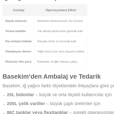
Avantaj
Operasyonlara Etkisi
Düşük viskozite
Sürtünme minimuma iner, hız korunur
Termal stabilite
Yük altında performans güvenilir kalır
Pas önleyici katkılar
Parçalar temiz ve korumalı kalır
Oksidasyon direnci
Yağın ömrü uzar, tortu oluşumu önlenir
Pürüzsüz film gücü
Rulmanlar ve iğler hassas çalışır
Basekim’den Ambalaj ve Tedarik
Basekim, iğ yağını farklı ölçeklerdeki ihtiyaçlara göre ç
20L bidonlar
– küçük ve orta ölçekli kullanıcılar için
200L çelik variller
– büyük çaplı üretimler için
IBC tanklar veya flexitanklar
– sürekli operasyonlar 