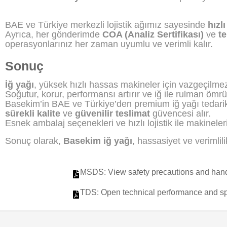
BAE ve Türkiye merkezli lojistik ağımız sayesinde
hızl
Ayrıca, her gönderimde
COA (Analiz Sertifikası)
ve
te
operasyonlarınız her zaman uyumlu ve verimli kalır.
Sonuç
İğ yağı
, yüksek hızlı hassas makineler için vazgeçilmez 
Soğutur, korur, performansı artırır ve iğ ile rulman ömrü
Basekim’in BAE ve Türkiye’den premium iğ yağı tedarik
sürekli kalite
ve
güvenilir teslimat
güvencesi alır.
Esnek ambalaj seçenekleri ve hızlı lojistik ile makineler
Sonuç olarak,
Basekim iğ yağı
, hassasiyet ve verimlilik
MSDS: View safety precautions and handl
TDS: Open technical performance and spec