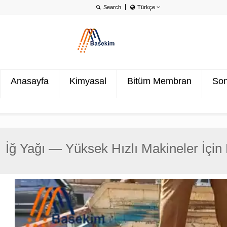
Türkçe
English
Português
Türkçe
Anasayfa
Kimyasal
Bitüm Membran
Son
İğ Yağı — Yüksek Hızlı Makineler İçi