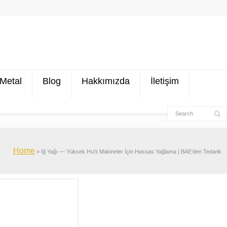
Metal
Blog
Hakkımızda
İletişim
Home
»
İğ Yağı — Yüksek Hızlı Makineler İçin Hassas Yağlama | BAE’den Tedarik