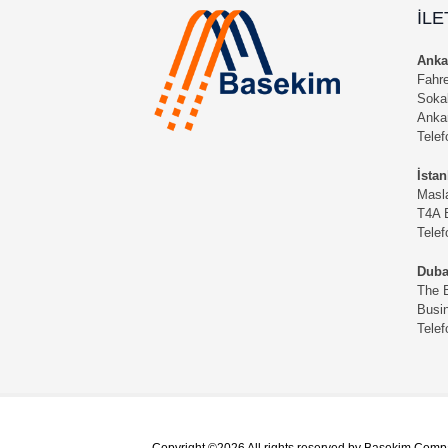
İLE
Ankar
Fahre
Sokak
Anka
Tele
İstan
Masl
T4A B
Tele
Dubai
The B
Busi
Tele