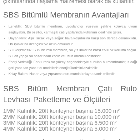
çıkıntılarında flaşlama malzemesi olarak da kullanılır.
SBS Bitümlü Membranın Avantajları
Esneklik: SBS bitümlü membran, uygulandığı yüzeyin şekline kolayca uyum
sağlayabilir. Bu özelliği, karmaşık çatı yapılarında kullanımı ideal hale getirir.
Dayanıklılık: Aşırı sıcak veya soğuk hava koşullarına karşı son derece dayanıklıdır.
UV ışınlarına dirençlidir ve uzun ömürlüdür.
Su Geçirmezlik: SBS bitümlü membran, su yızılımlarına karşı etkili bir koruma sağlar.
Bu, alt yapıyı su hasarından korur ve uzun ömrünü destekler.
Enerji Verimliliği: Farklı renk ve yüzey seçenekleriyle sunulan bu membranlar, sıcağı
geri yansıtan yansıtıcı modellerle enerji tüketimini azaltabilir.
Kolay Bakım: Hasar veya yıpranma durumunda kolayca tamir edilebilir.
SBS Bitüm Membran Çatı Rulo
Levhası Paketleme ve Ölçüleri
1MM Kalınlık: 20ft konteyner başına 15.000 m²
2MM Kalınlık: 20ft konteyner başına 10.000 m²
3MM Kalınlık: 20ft konteyner başına 6.500 m²
4MM Kalınlık: 20ft konteyner başına 5.000 m²