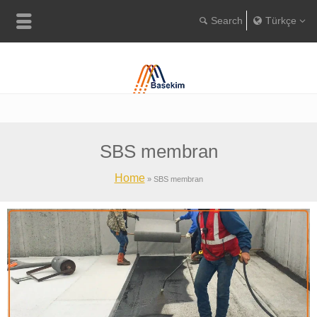
Türkçe
Englis
Portugu
Türkç
SBS membran
Home
»
SBS membran