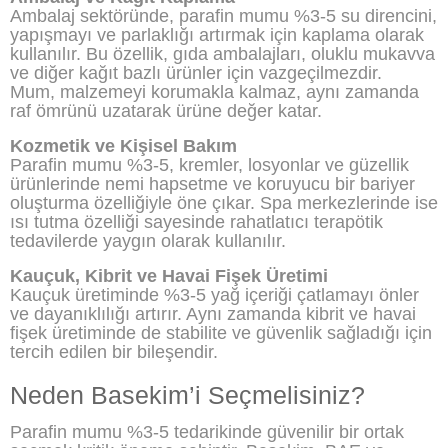
Ambalaj sektöründe, parafin mumu %3-5 su direncini,
yapışmayı ve parlaklığı artırmak için kaplama olarak
kullanılır. Bu özellik, gıda ambalajları, oluklu mukavva
ve diğer kağıt bazlı ürünler için vazgeçilmezdir.
Mum, malzemeyi korumakla kalmaz, aynı zamanda
raf ömrünü uzatarak ürüne değer katar.
Kozmetik ve Kişisel Bakım
Parafin mumu %3-5, kremler, losyonlar ve güzellik
ürünlerinde nemi hapsetme ve koruyucu bir bariyer
oluşturma özelliğiyle öne çıkar. Spa merkezlerinde ise
ısı tutma özelliği sayesinde rahatlatıcı terapötik
tedavilerde yaygın olarak kullanılır.
Kauçuk, Kibrit ve Havai Fişek Üretimi
Kauçuk üretiminde %3-5 yağ içeriği çatlamayı önler
ve dayanıklılığı artırır. Aynı zamanda kibrit ve havai
fişek üretiminde de stabilite ve güvenlik sağladığı için
tercih edilen bir bileşendir.
Neden Basekim’i Seçmelisiniz?
Parafin mumu %3-5 tedarikinde güvenilir bir ortak