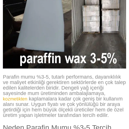
Parafin mumu %3-5, tutarlı performans, dayanıklılık
ve maliyet etkinliği gerektiren sektörlerde en çok talep
edilen kalitelerden biridir. Dengeli yağ içeriği
sayesinde mum üretiminden ambalajlamaya,
kaplamalara kadar çok geniş bir kullanım
kozmetikten
alanı sunar. Uygun fiyatı ve çok yönlülüğü bir araya
getirdiği için hem büyük ölçekli üreticiler hem de özel
üretim yapan işletmeler tarafından tercih edilir.
Neden Parafin Mumu %3-5 Tercih