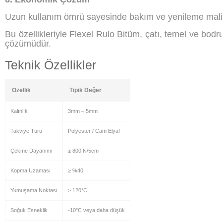
Uzun kullanım ömrü sayesinde bakım ve yenileme maliy
Bu özellikleriyle Flexel Rulo Bitüm, çatı, temel ve bodrum
çözümüdür.
Teknik Özellikler
Özellik
Tipik Değer
Kalınlık
3mm – 5mm
Takviye Türü
Polyester / Cam Elyaf
Çekme Dayanımı
≥ 800 N/5cm
Kopma Uzaması
≥ %40
Yumuşama Noktası
≥ 120°C
Soğuk Esneklik
-10°C veya daha düşük