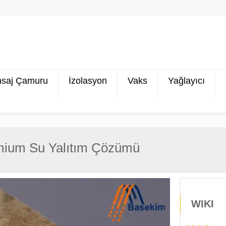
saj Çamuru
İzolasyon
Vaks
Yağlayıcı
emium Su Yalıtım Çözümü
WIKI