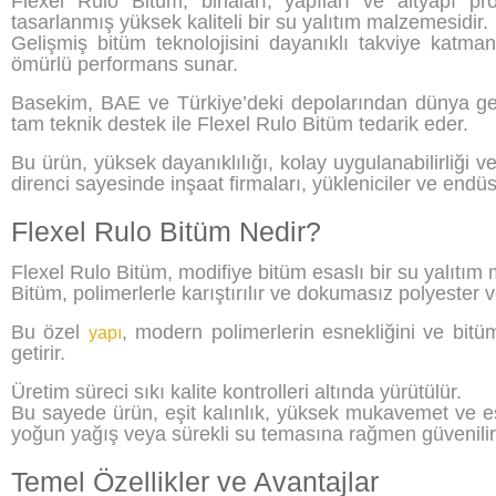
Flexel Rulo Bitüm, binaları, yapıları ve altyapı pr
tasarlanmış yüksek kaliteli bir su yalıtım malzemesidir.
Gelişmiş bitüm teknolojisini dayanıklı takviye katmanl
ömürlü performans sunar.
Basekim, BAE ve Türkiye’deki depolarından dünya gene
tam teknik destek ile Flexel Rulo Bitüm tedarik eder.
Bu ürün, yüksek dayanıklılığı, kolay uygulanabilirliği v
direnci sayesinde inşaat firmaları, yükleniciler ve endüstr
Flexel Rulo Bitüm Nedir?
Flexel Rulo Bitüm, modifiye bitüm esaslı bir su yalıtım
Bitüm, polimerlerle karıştırılır ve dokumasız polyester ve
Bu özel
, modern polimerlerin esnekliğini ve bitüm
yapı
getirir.
Üretim süreci sıkı kalite kontrolleri altında yürütülür.
Bu sayede ürün, eşit kalınlık, yüksek mukavemet ve esn
yoğun yağış veya sürekli su temasına rağmen güvenilir
Temel Özellikler ve Avantajlar