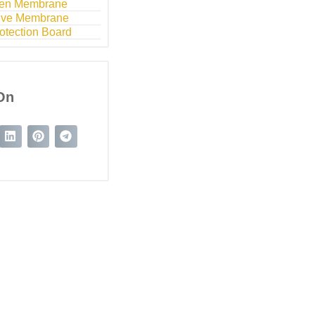
en Membrane
sive Membrane
otection Board
On