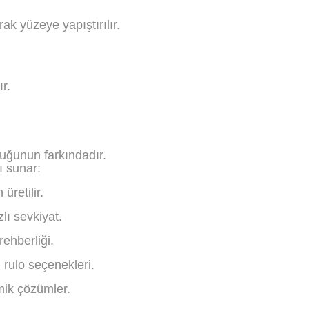
ak yüzeye yapıştırılır.
r.
lduğunun farkındadır.
ı sunar:
üretilir.
lı sevkiyat.
ehberliği.
rulo seçenekleri.
mik çözümler.