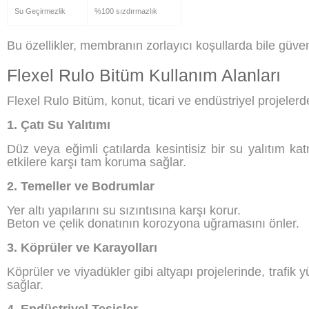
Su Geçirmezlik
%100 sızdırmazlık
Bu özellikler, membranın zorlayıcı koşullarda bile güve
Flexel Rulo Bitüm Kullanım Alanları
Flexel Rulo Bitüm, konut, ticari ve endüstriyel projeler
1. Çatı Su Yalıtımı
Düz veya eğimli çatılarda kesintisiz bir su yalıtım k
etkilere karşı tam koruma sağlar.
2. Temeller ve Bodrumlar
Yer altı yapılarını su sızıntısına karşı korur.
Beton ve çelik donatının korozyona uğramasını önler.
3. Köprüler ve Karayolları
Köprüler ve viyadükler gibi altyapı projelerinde, trafik y
sağlar.
4. Endüstriyel Tesisler