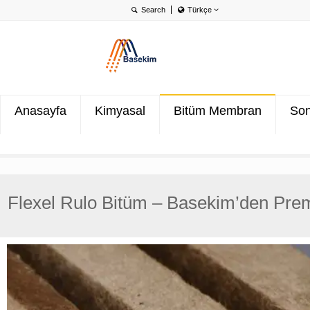
Türkçe
English
Português
Türkçe
Anasayfa
Kimyasal
Bitüm Membran
Son
Flexel Rulo Bitüm – Basekim’den Pr