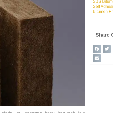
SBS Bitum
Self Adhe
Bitumen Pr
Share 