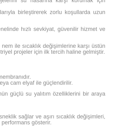
ojelerini su hasarına karşı korumak için
arıyla birleştirerek zorlu koşullarda uzun
linde hızlı sevkiyat, güvenilir hizmet ve
e nem ile sıcaklık değişimlerine karşı üstün
iyel projeler için ilk tercih haline gelmiştir.
 membranıdır.
ya cam elyaf ile güçlendirilir.
ün güçlü su yalıtım özelliklerini bir araya
eklik sağlar ve aşırı sıcaklık değişimleri,
 performans gösterir.