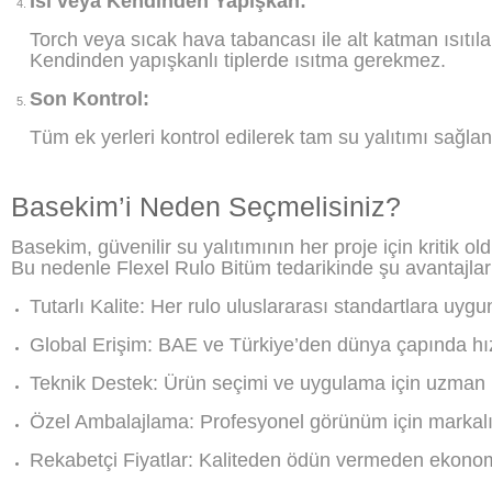
Isı veya Kendinden Yapışkan:
Torch veya sıcak hava tabancası ile alt katman ısıtılar
Kendinden yapışkanlı tiplerde ısıtma gerekmez.
Son Kontrol:
Tüm ek yerleri kontrol edilerek tam su yalıtımı sağlanı
Basekim’i Neden Seçmelisiniz?
Basekim, güvenilir su yalıtımının her proje için kritik o
Bu nedenle Flexel Rulo Bitüm tedarikinde şu avantajlar
Tutarlı Kalite: Her rulo uluslararası standartlara uygun 
Global Erişim: BAE ve Türkiye’den dünya çapında hız
Teknik Destek: Ürün seçimi ve uygulama için uzman r
Özel Ambalajlama: Profesyonel görünüm için markalı 
Rekabetçi Fiyatlar: Kaliteden ödün vermeden ekono