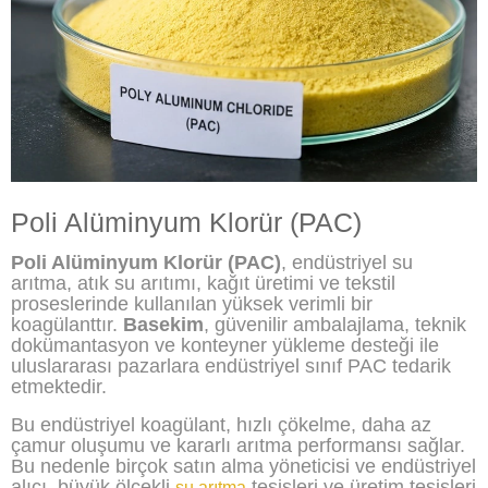
Poli Alüminyum Klorür (PAC)
Poli Alüminyum Klorür (PAC)
, endüstriyel su
arıtma, atık su arıtımı, kağıt üretimi ve tekstil
proseslerinde kullanılan yüksek verimli bir
koagülanttır.
Basekim
, güvenilir ambalajlama, teknik
dokümantasyon ve konteyner yükleme desteği ile
uluslararası pazarlara endüstriyel sınıf PAC tedarik
etmektedir.
Bu endüstriyel koagülant, hızlı çökelme, daha az
çamur oluşumu ve kararlı arıtma performansı sağlar.
Bu nedenle birçok satın alma yöneticisi ve endüstriyel
alıcı, büyük ölçekli
tesisleri ve üretim tesisleri
su arıtma