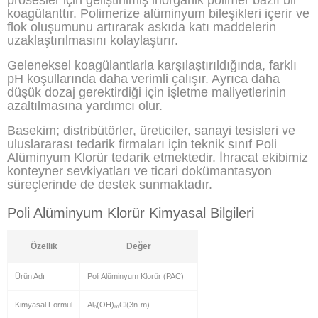
koagülanttır. Polimerize alüminyum bileşikleri içerir ve
flok oluşumunu artırarak askıda katı maddelerin
uzaklaştırılmasını kolaylaştırır.
Geleneksel koagülantlarla karşılaştırıldığında, farklı
pH koşullarında daha verimli çalışır. Ayrıca daha
düşük dozaj gerektirdiği için işletme maliyetlerinin
azaltılmasına yardımcı olur.
Basekim; distribütörler, üreticiler, sanayi tesisleri ve
uluslararası tedarik firmaları için teknik sınıf Poli
Alüminyum Klorür tedarik etmektedir. İhracat ekibimiz
konteyner sevkiyatları ve ticari dokümantasyon
süreçlerinde de destek sunmaktadır.
Poli Alüminyum Klorür Kimyasal Bilgileri
Özellik
Değer
Ürün Adı
Poli Alüminyum Klorür (PAC)
Kimyasal Formül
Alₙ(OH)ₘCl(3n-m)