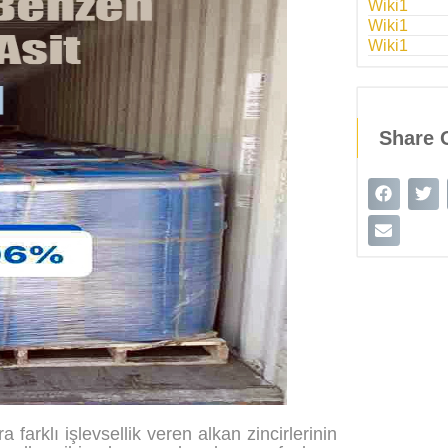
Wiki1
Wiki1
Wiki1
Share 
 farklı işlevsellik veren alkan zincirlerinin