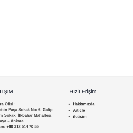
TIŞIM
Hızlı Erişim
a Ofisi:
Hakkımızda
ettin Paşa Sokak No: 6, Galip
Article
m Sokak, İlkbahar Mahallesi,
iletisim
aya – Ankara
fon:
+90 312 514 70 55