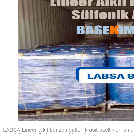
LABSA Lineer alkil benzen sülfonik asit özellikleri onlara