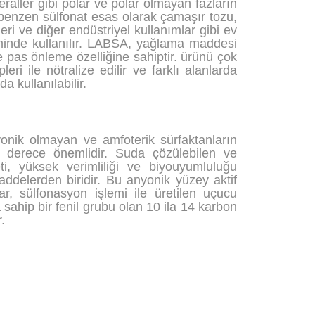
aller gibi polar ve polar olmayan fazların
l benzen sülfonat esas olarak çamaşır tozu,
eri ve diğer endüstriyel kullanımlar gibi ev
etiminde kullanılır. LABSA, yağlama maddesi
e pas önleme özelliğine sahiptir. ürünü çok
leri ile nötralize edilir ve farklı alanlarda
a kullanılabilir.
yonik olmayan ve amfoterik sürfaktanların
derece önemlidir. Suda çözülebilen ve
ti, yüksek verimliliği ve biyouyumluluğu
ddelerden biridir. Bu anyonik yüzey aktif
lar, sülfonasyon işlemi ile üretilen uçucu
a sahip bir fenil grubu olan 10 ila 14 karbon
.