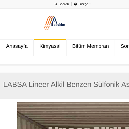
Türkçe
English
Português
Türkçe
Anasayfa
Kimyasal
Bitüm Membran
Son
LABSA Lineer Alkil Benzen Sülfonik As