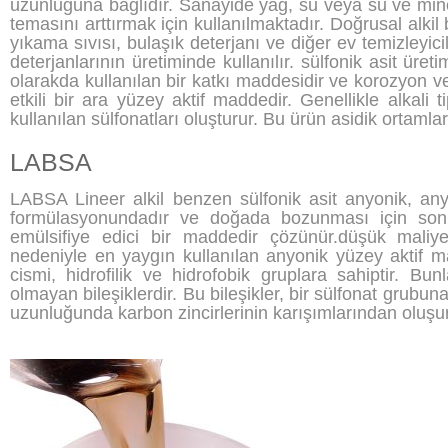
uzunluğuna bağlıdır. Sanayide yağ, su veya su ve miner
temasını arttırmak için kullanılmaktadır. Doğrusal alki
yıkama sıvısı, bulaşık deterjanı ve diğer ev temizleyicil
deterjanlarının üretiminde kullanılır. sülfonik asit ür
olarakda kullanılan bir katkı maddesidir ve korozyon v
etkili bir ara yüzey aktif maddedir. Genellikle alkali tip
kullanılan sülfonatları oluşturur. Bu ürün asidik ortamlard
LABSA
LABSA Lineer alkil benzen sülfonik asit anyonik, an
formülasyonundadır ve doğada bozunması için son 
emülsifiye edici bir maddedir çözünür.düşük maliye
nedeniyle en yaygın kullanılan anyonik yüzey aktif ma
cismi, hidrofilik ve hidrofobik gruplara sahiptir. Bun
olmayan bileşiklerdir. Bu bileşikler, bir sülfonat grubun
uzunluğunda karbon zincirlerinin karışımlarından oluşur