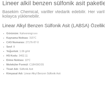
Lineer alkil benzen sülfonik asit paket
Basekim Chemical, variller vtedarik edebilir. Her varil
kolayca yüklenebilir.
Linear Alkyl Benzen Sülfonik Asit (LABSA) Özellikl
Görünüm
: Kahverengi sıvı
Kaynama Noktası
: 315°C
CAS Numarası
: 27176-87-0
Sınıf
: 8
Yoğunluk
: 1.06 g/ml
HS Kodu
: 3402.11
Erime Noktası
: 10°C
Moleküler Formül
: C18H30O3S
Ticari Adı
: Sülfonik Asit
Kimyasal Adı
: Linear Alkyl Benzen Sülfonik Asit