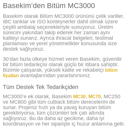
Basekim’den Bitüm MC3000
Basekim olarak Bitüm MC3000 ürününü çelik variller,
IBC tanklar ve ISO konteynerler dahil olmak üzere
çeşitli ambalaj seçenekleriyle sunuyoruz. Üretim
sürecini yakından takip ederek her zaman aynı
kaliteyi sunarız. Ayrıca ihracat belgeleri, teslimat
planlaması ve yerel yönetmelikler konusunda size
destek sağlıyoruz.
30’dan fazla ülkeye hizmet veren Basekim, güvenilir
bir bitüm tedarikçisi olarak güçlü bir itibara sahiptir.
Bizimle çalışarak, yüksek kalite ve rekabetçi
bitüm
avantajlarından yararlanırsınız.
fiyatları
Tüm Destek Tek Tedarikçiden
MC3000’e ek olarak, Basekim
,
, MC250
MC30
MC70
ve MC800 gibi tüm cutback bitüm derecelerini de
sunar. Projeniz hızlı ya da yavaş kuruyan bitüm
gerektiriyorsa, tüm çözümleri tek çatı altında
sağlıyoruz. Bu da daha az gecikme, daha iyi
koordinasyon ve her siparişte iç huzur anlamına gelir.