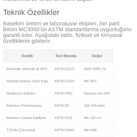
Teknik Özellikler
Basekim üretim ve laboratuvar ekipleri, her parti
Bitüm MC3000’ün ASTM standartlarına uygunluğunu
garanti eder. Aşağıdaki tablo, fiziksel ve kimyasal
özelliklerini gösterir:
Özellik
Test Metodu
Değer
Kinematik Viskozite @ 60°C
ASTM D2170
3000–6000 cSt
Parlama Noktası (Açık Kap)
ASTM D3143
Min 38°C
Distilasyon Kalıntısı
ASTM D402
Hacmen min %55
Kalıntının Penetrasyonu
ASTM D5
100–250 dmm
Kalıntının Uzama Kabiliyeti
ASTM D113
Min 100 cm
TCE’de Çözünürlük
ASTM D2042
Min %99