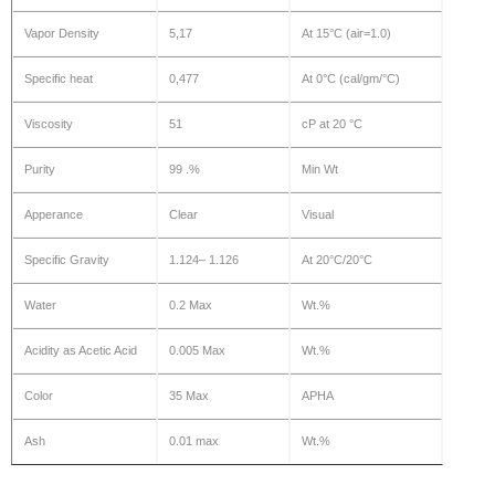
Vapor Density
5,17
At 15°C (air=1.0)
Specific heat
0,477
At 0°C (cal/gm/°C)
Viscosity
51
cP at 20 °C
Purity
99 .%
Min Wt
Apperance
Clear
Visual
Specific Gravity
1.124– 1.126
At 20°C/20°C
Water
0.2 Max
Wt.%
Acidity as Acetic Acid
0.005 Max
Wt.%
Color
35 Max
APHA
Ash
0.01 max
Wt.%