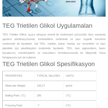
TEG Trietilen Glikol Uygulamaları
TEG Trietilen Glikol, uçucu olmayan önemli bir endüstriyel çözücüdür. Aynı zamanda
gazların dehidrasyonunda, insektisitlerin üretiminde ve bazı organik türevlerin
sentezinde de faydalıdır. Saf TEG, selofan, tutkal, mantar, toz seramikler ve bazı
plastikler için plastikleştirici üretiminde faydalıdır. TEG, bazı pigmentlerin, baskı
boyalarının, mürekkeplerin ve macunların formülasyonunda bir bileşendir. Hava
fümigasyonu için de kullanılır.
TEG Trietilen Glikol Spesifikasyon
PROPERTIES
TYPICAL VALUSES
UNITS
Molecular Weight
150,17
g/mol
Boiling Point (°C)
285
(°C)
Freezing Point
-7
(°C)