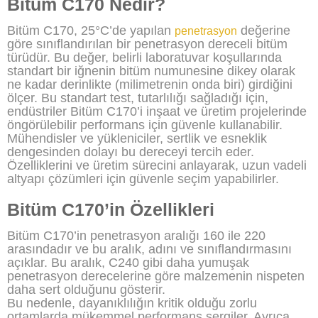
Bitüm C170 Nedir?
Bitüm C170, 25°C’de yapılan
değerine
penetrasyon
göre sınıflandırılan bir penetrasyon dereceli bitüm
türüdür. Bu değer, belirli laboratuvar koşullarında
standart bir iğnenin bitüm numunesine dikey olarak
ne kadar derinlikte (milimetrenin onda biri) girdiğini
ölçer. Bu standart test, tutarlılığı sağladığı için,
endüstriler Bitüm C170’i inşaat ve üretim projelerinde
öngörülebilir performans için güvenle kullanabilir.
Mühendisler ve yükleniciler, sertlik ve esneklik
dengesinden dolayı bu dereceyi tercih eder.
Özelliklerini ve üretim sürecini anlayarak, uzun vadeli
altyapı çözümleri için güvenle seçim yapabilirler.
Bitüm C170’in Özellikleri
Bitüm C170’in penetrasyon aralığı 160 ile 220
arasındadır ve bu aralık, adını ve sınıflandırmasını
açıklar. Bu aralık, C240 gibi daha yumuşak
penetrasyon derecelerine göre malzemenin nispeten
daha sert olduğunu gösterir.
Bu nedenle, dayanıklılığın kritik olduğu zorlu
ortamlarda mükemmel performans sergiler. Ayrıca